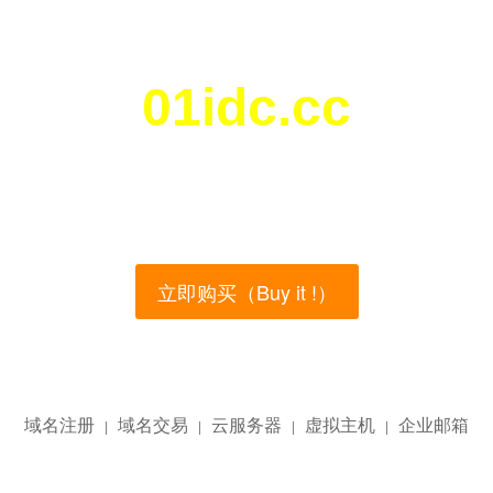
01idc.cc
您所访问的域名正在西部数码（west.cn）出售！
main name is currently for sale on the west.cn, Buy
立即购买（Buy it !）
域名注册
域名交易
云服务器
虚拟主机
企业邮箱
|
|
|
|